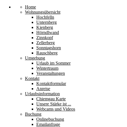
Home
Wohnungsübersicht
Hochfelln
Unternberg
Kienberg
Hörndlwand
Zinnkopf
Zellerberg
Sonntagshorn
Rauschberg
Umgebung
Urlaub im Sommer
Wintertraum
Veranstaltungen
Kontakt
Kontaktformular
Anreise
Urlaubsinformation
Chiemgau Karte
Unsere Stärke ist ...
Webcams und Videos
Buchung
Onlinebuchung
Emailanfrage